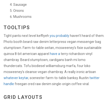
Sausage
Onions
Mushrooms
TOOLTIPS
Tight pants next level keffiyeh
you probably
haven’t heard of them.
Photo booth beard raw denim letterpress vegan messenger bag
stumptown. Farm-to-table seitan, mcsweeney’s fixie sustainable
quinoa 8-bit american apparel
have a
terry richardson vinyl
chambray. Beard stumptown, cardigans banh mi lomo
thundercats. Tofu biodiesel williamsburg marfa, four loko
mcsweeney’s cleanse vegan chambray. A really ironic artisan
whatever keytar
, scenester farm-to-table banksy Austin
twitter
handle
freegan cred raw denim single-origin coffee viral.
GRID LAYOUTS