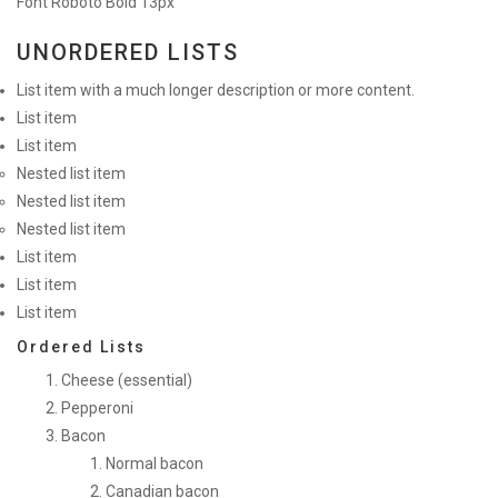
Font Roboto Bold 13px
UNORDERED LISTS
List item with a much longer description or more content.
List item
List item
Nested list item
Nested list item
Nested list item
List item
List item
List item
Ordered Lists
Cheese (essential)
Pepperoni
Bacon
Normal bacon
Canadian bacon